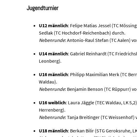
Jugendturnier
U12 männlich
: Felipe Matias Jessel (TC Mössing
Sedlak (TC Hochdorf-Reichenbach) durch.
Nebenrunde
: Antonio-Raul Stefan (TC Aalen) v
U14 männlich
: Gabriel Reinhardt (TC Friedrich
Leonberg).
U16 männlich
: Philipp Maximilian Merk (TC Be
Waldau).
Nebenrunde
: Benjamin Benson (TC Rüppurr) vo
U16 weiblich
: Laura Jäggle (TEC Waldau, LK 5,2)
Herrenberg).
Nebenrunde
: Tanja Breitinger (TC Weissenhof) 
U18 männlich
: Berkan Bilir (STG Geroksruhe, LK