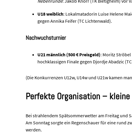
Nebenrunde
: Jakob Knorr (TK Bietigheim) vor 
U18 weiblich
: Lokalmatadorin Luise Helene Mai
gegen Annika Feifer (TC Lichtenwald).
Nachwuchsturnier
 Moritz Ströbel (1. Platz), Djordje Abadzic (1. Platz)
v.l.n.r.: Ja
U21 männlich (500 € Preisgeld)
: Moritz Ströbel
hochklassigen Finale gegen Djordje Abadzic (TC
(Die Konkurrenzen U12w, U14w und U21w kamen mang
Perfekte Organisation – kleine
Bei strahlendem Spätsommerwetter am Freitag und Sa
Am Sonntag sorgte ein Regenschauer für eine rund zw
werden.