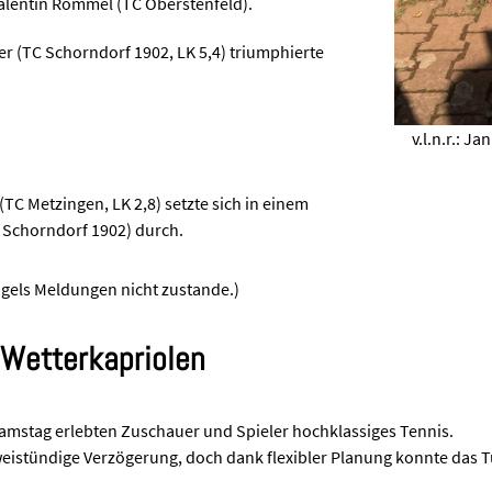
Valentin Rommel (TC Oberstenfeld).
er (TC Schorndorf 1902, LK 5,4) triumphierte
n Luca Sedlak (2. Platz), Felipe Matias Jessel (1. Platz)
v.l.n.r.
 (TC Metzingen, LK 2,8) setzte sich in einem
 Schorndorf 1902) durch.
els Meldungen nicht zustande.)
 Wetterkapriolen
mstag erlebten Zuschauer und Spieler hochklassiges Tennis.
eistündige Verzögerung, doch dank flexibler Planung konnte das 