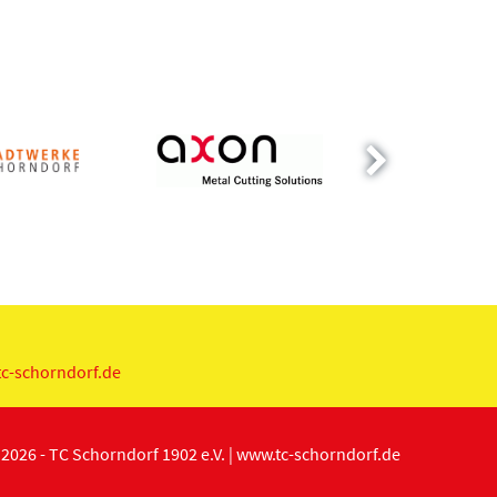
c-schorndorf.de
2026 - TC Schorndorf 1902 e.V. |
www.tc-schorndorf.de