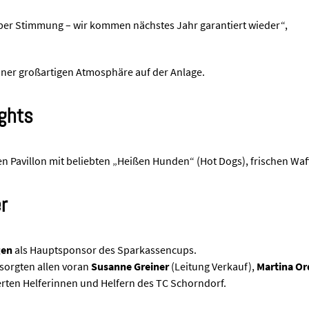
uper Stimmung – wir kommen nächstes Jahr garantiert wieder“,
iner großartigen Atmosphäre auf der Anlage.
ights
len Pavillon mit beliebten „Heißen Hunden“ (Hot Dogs), frischen Wa
r
gen
als Hauptsponsor des Sparkassencups.
sorgten allen voran
Susanne Greiner
(Leitung Verkauf),
Martina O
ierten Helferinnen und Helfern des TC Schorndorf.