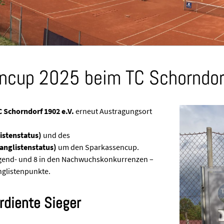
encup 2025 beim TC Schorndor
C Schorndorf 1902 e.V.
erneut Austragungsort
istenstatus)
und des
anglistenstatus)
um den Sparkassencup.
ugend- und 8 in den Nachwuchskonkurrenzen –
nglistenpunkte.
diente Sieger