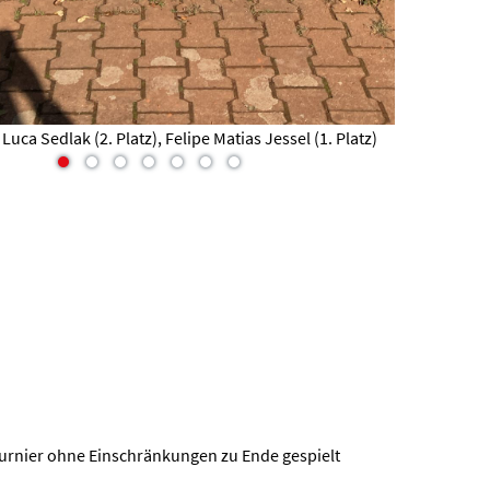
: Gabriel Reinhardt (1. Platz), Jan Brosche (2. Platz)
v.l.n.r.: 
Turnier ohne Einschränkungen zu Ende gespielt