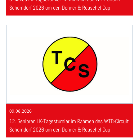
Schorndorf 2026 um den Donner & Reuschel Cup
09.08.2026
12. Senioren LK-Tagesturnier im Rahmen des WTB-Circuit
Schorndorf 2026 um den Donner & Reuschel Cup